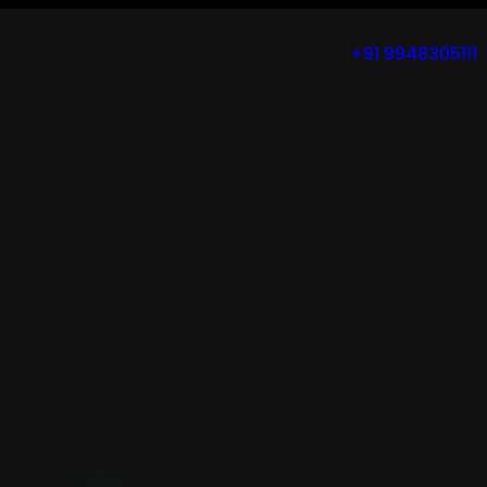
+91 9948305111