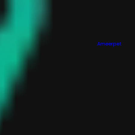
Ameerpet