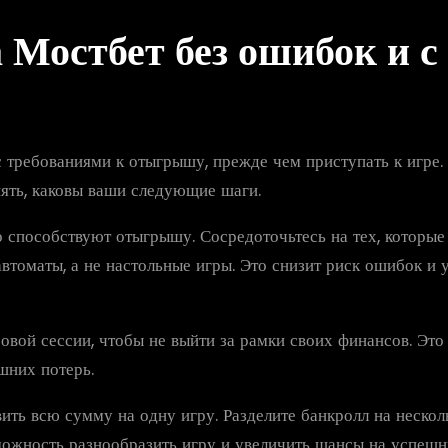
 Мостбет без ошибок и с
 требованиями к отыгрышу, прежде чем приступать к игре.
ять, каковы ваши следующие шаги.
 способствуют отыгрышу. Сосредоточьтесь на тех, которые
втоматы, а не настольные игры. Это снизит риск ошибок и 
овой сессии, чтобы не выйти за рамки своих финансов. Это
шних потерь.
ить всю сумму на одну игру. Разделите банкролл на нескол
озможность разнообразить игру и увеличить шансы на успеш