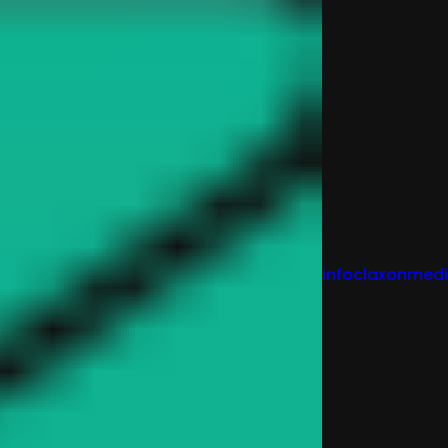
infoclaxonmed