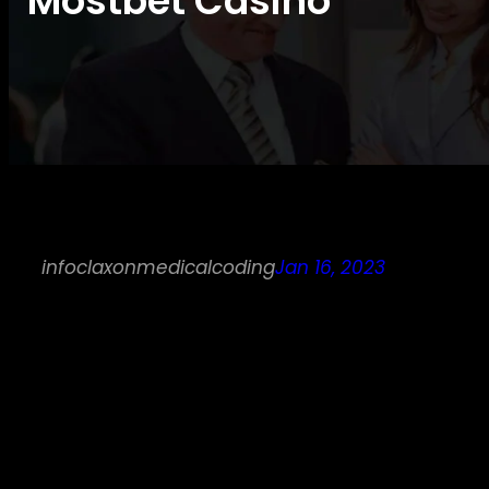
Mostbet Casino
infoclaxonmedicalcoding
Jan 16, 2023