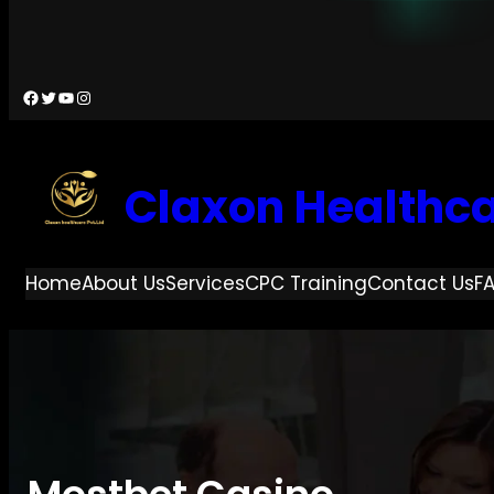
Facebook
Twitter
YouTube
Instagram
Claxon Healthca
Home
About Us
Services
CPC Training
Contact Us
F