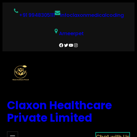
Skip
to
+91 9948305111
infoclaxonmedicalcoding
content
Ameerpet
Facebook
Twitter
YouTube
Instagram
Claxon Healthcare
Private Limited
Chat with Us