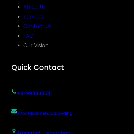
About Us
Services
Contact Us
FAQ
Our Vision
Quick Contact
+91 9948305111
infoclaxonmedicalcoding
Ameerpet, Hyderabad