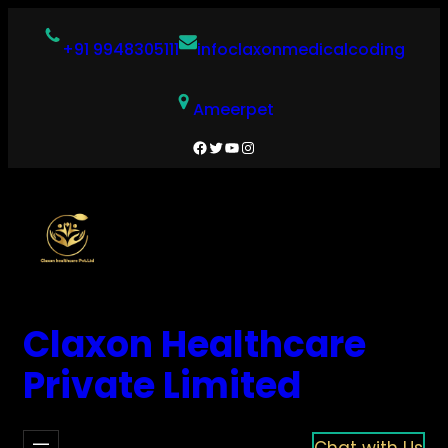
Skip
to
+91 9948305111
infoclaxonmedicalcoding
content
Ameerpet
Facebook
Twitter
YouTube
Instagram
Claxon Healthcare
Private Limited
Chat with Us