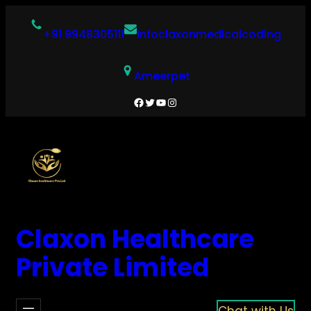
Skip
to
+91 9948305111
infoclaxonmedicalcoding
content
Ameerpet
Facebook
Twitter
YouTube
Instagram
Claxon Healthcare
Private Limited
Chat with Us