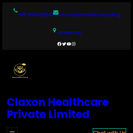
Skip
to
+91 9948305111
infoclaxonmedicalcoding
content
Ameerpet
Facebook
Twitter
YouTube
Instagram
Claxon Healthcare
Private Limited
Chat with Us