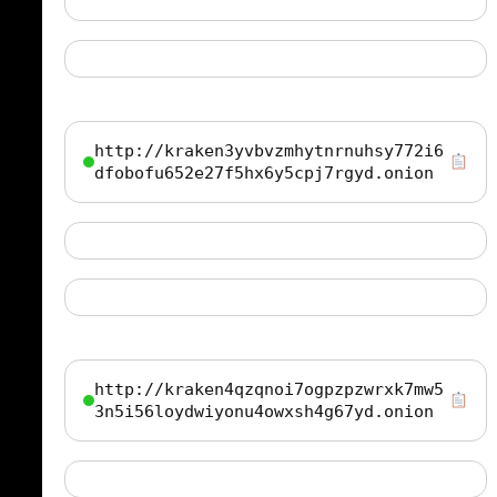
http://kraken3yvbvzmhytnrnuhsy772i6
dfobofu652e27f5hx6y5cpj7rgyd.onion
http://kraken4qzqnoi7ogpzpzwrxk7mw5
3n5i56loydwiyonu4owxsh4g67yd.onion