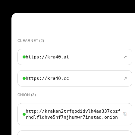
Kraken Marketplace – Официальные
домены для входа
CLEARNET (2)
https://kra40.at
↗
https://kra40.cc
↗
ONION (3)
http://kraken2trfqodidvlh4aa337cpzf
rhdlfldhve5nf7njhumwr7instad.onion