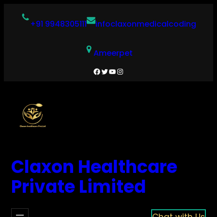
Skip
to
+91 9948305111
infoclaxonmedicalcoding
content
Ameerpet
Facebook
Twitter
YouTube
Instagram
Claxon Healthcare
Private Limited
Chat with Us