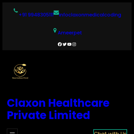
Skip
to
+91 9948305111
infoclaxonmedicalcoding
content
Ameerpet
Facebook
Twitter
YouTube
Instagram
Claxon Healthcare
Private Limited
Chat with Us